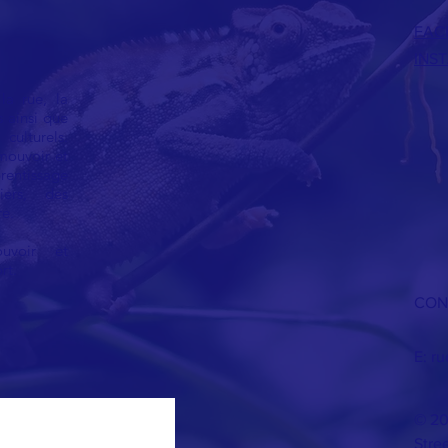
FACE
INS
la rue, la
s ainsi que
ulturels.
mouvoir et
entissage
iers, des
. ​
uvoir et
rt.
CON
E:
ru
© 20
Stree