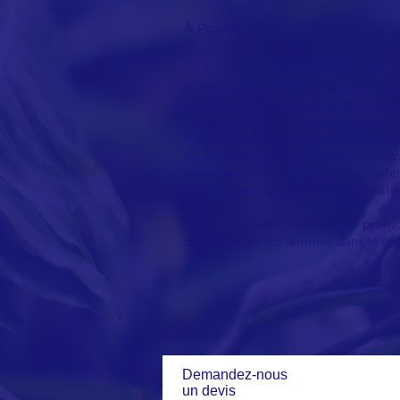
À Propos >
RuePublique promeut les arts de 
création et la diffusion de spectacle
l'organisation d'événements c
RuePublique a pour objectif de pro
développer des méthodes d'appr
innovantes à travers des atel
événements, des cours et de la culture
Notre objectif est de promo
d’encourager les femmes dans le spo
Demandez-nous
un devis