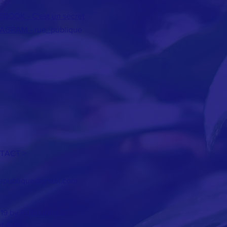
BOOK - C'est un secret
TAGRAM -
rue_publique
TACT >
epublique@gmail.com
19 by RUEpublique
t Arts