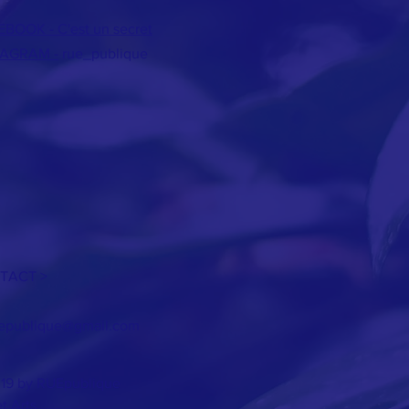
BOOK - C'est un secret
TAGRAM -
rue_publique
TACT >
epublique@gmail.com
19 by RUEpublique
t Arts