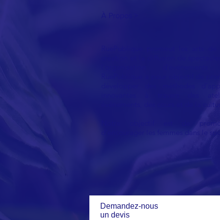
À Propos >
RuePublique promeut les arts de 
création et la diffusion de spectacle
l'organisation d'événements c
RuePublique a pour objectif de pro
développer des méthodes d'appr
innovantes à travers des atel
événements, des cours et de la culture
Notre objectif est de promo
d’encourager les femmes dans le spo
Demandez-nous
un devis