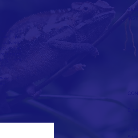
FACE
INS
la rue, la
s ainsi que
ulturels.
mouvoir et
entissage
iers, des
. ​
uvoir et
rt.
CON
E:
ru
© 20
Stree